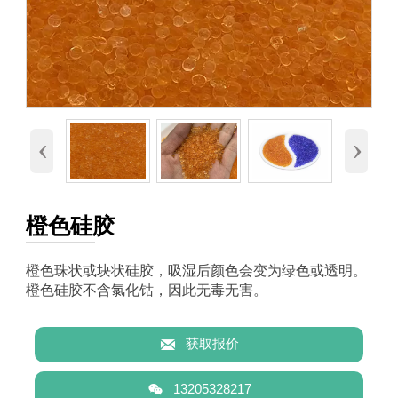
‹
›
橙色硅胶
橙色珠状或块状硅胶，吸湿后颜色会变为绿色或透明。
橙色硅胶不含氯化钴，因此无毒无害。

获取报价

13205328217