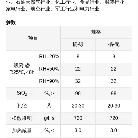
业、石油天然气行业、化工行业、食品行业、服装行业、
家电行业、航空行业、军工行业和电力行业。
参数
规格
项目
橘-绿
橘-无
RH=20%
8
8
吸附 @
RH=50%
22
22
T:25℃, 48h
RH=90%
32
32
SiO
%, ≥
98
98
2
孔径
Å
20-30
20-30
松散堆积
g/l, ≥
720
720
加热减量
%, ≤
3.0
3.0