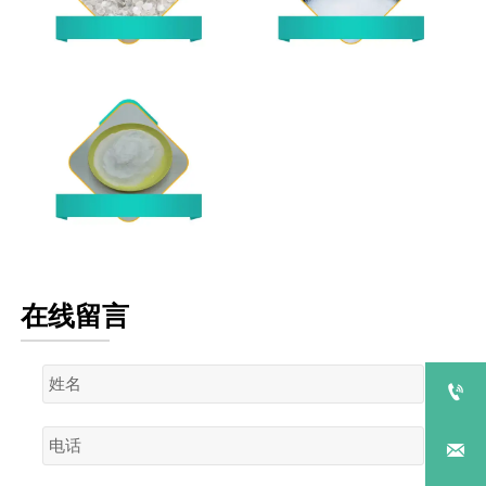
疏水硅胶
粗孔微球
催化剂专用微粉硅胶
在线留言

