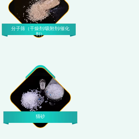
分子筛（干燥剂/吸附剂/催化
剂）
猫砂