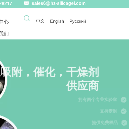

sales6@hz-silicagel.com
28217

中文
English
Русский
中心
我们
吸附，催化，干燥剂
供应商

拥有两个专业实验室

支持定制

提供免费样品