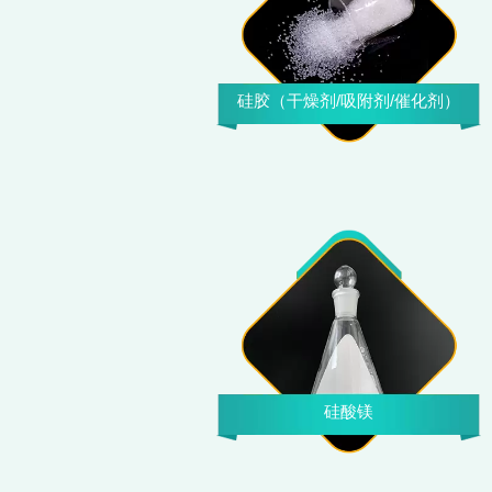
硅胶（干燥剂/吸附剂/催化剂）
硅酸镁