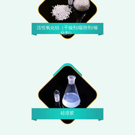
活性氧化铝（干燥剂/吸附剂/催
化剂）
硅溶胶