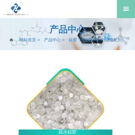

产品中心
网站首页
>
产品中心
>
硅胶（干燥剂/吸附剂/催化剂）

疏水硅胶