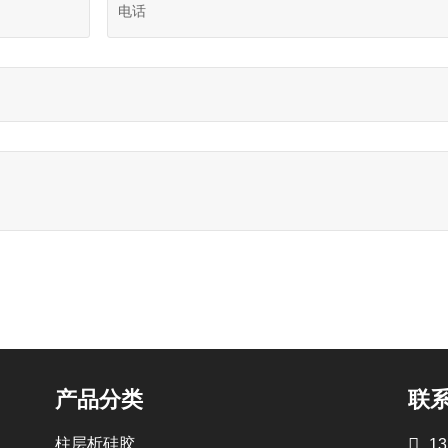
产品分类
联

柱层析硅胶
13