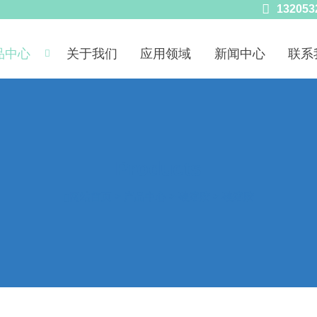

132053
品中心
关于我们
应用领域
新闻中心
联系

Products
网站首页
>
产品中心
>
硅溶胶
>
硅溶胶
