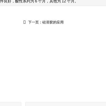
良好，酸性系列为 6 个月，其他为 12 个月。

下一页：
硅溶胶的应用
硅溶胶