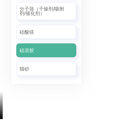
分子筛（干燥剂/吸附
剂/催化剂）
硅酸镁
硅溶胶
猫砂