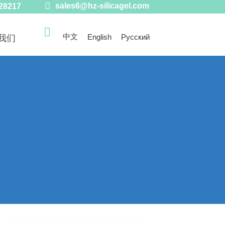

sales6@hz-silicagel.com
28217

中文
English
Русский
我们