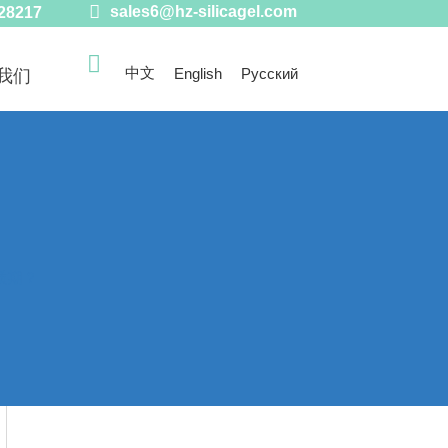

sales6@hz-silicagel.com
28217

中文
English
Русский
我们
质期？