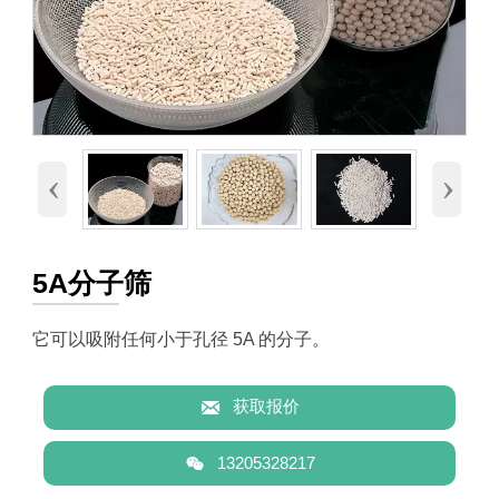
‹
›
5A分子筛
它可以吸附任何小于孔径 5A 的分子。

获取报价

13205328217