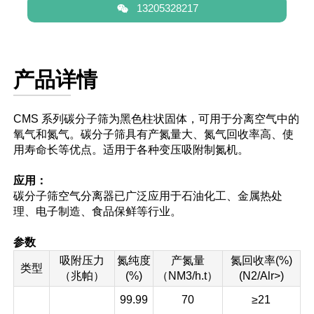

13205328217
产品详情
CMS 系列碳分子筛为黑色柱状固体，可用于分离空气中的
氧气和氮气。碳分子筛具有产氮量大、氮气回收率高、使
用寿命长等优点。适用于各种变压吸附制氮机。
应用：
碳分子筛空气分离器已广泛应用于石油化工、金属热处
理、电子制造、食品保鲜等行业。
参数
吸附压力
氮纯度
产氮量
氮回收率(%)
类型
（兆帕）
(%)
（NM3/h.t）
(N2/Alr>)
99.99
70
≥21